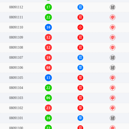
17
08091112
双
错
22
08091111
双
中
10
08091110
小
中
12
08091109
双
中
12
08091108
双
中
19
08091107
双
错
08
08091106
单
错
15
08091105
单
中
22
08091104
双
中
06
08091103
双
中
23
08091102
单
中
16
08091101
单
错
22
08091100
双
中