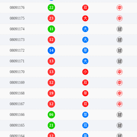
22
08091176
双
中
23
08091175
大
中
11
08091174
大
错
12
08091173
大
错
14
08091172
单
错
13
08091171
大
错
13
08091170
小
中
12
08091169
双
中
19
08091168
单
中
12
08091167
双
中
06
08091166
单
错
21
08091165
双
错
12
08091164
单
错