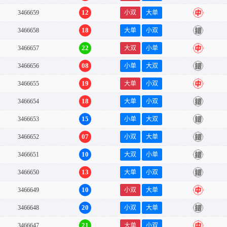
12
3466659
小双
大单
中
18
3466658
大单
小双
错
22
3466657
大双
小单
中
08
3466656
小单
大双
错
19
3466655
大单
小双
中
18
3466654
大单
小双
错
15
3466653
小单
大双
错
07
3466652
小双
大单
错
10
3466651
大双
小单
错
13
3466650
大单
小双
错
10
3466649
小双
大单
中
20
3466648
小双
大单
错
21
3466647
大单
小双
中