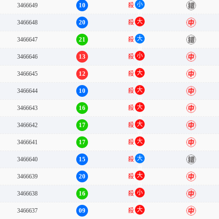
小
10
3466649
殺
错
双
大
20
3466648
殺
中
单
大
21
3466647
殺
错
单
小
13
3466646
殺
中
双
大
12
3466645
殺
中
单
大
10
3466644
殺
中
双
大
16
3466643
殺
中
单
大
17
3466642
殺
中
双
大
17
3466641
殺
中
双
大
15
3466640
殺
错
单
大
20
3466639
殺
中
单
小
16
3466638
殺
中
单
大
09
3466637
殺
中