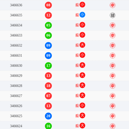
单
小
08
3466636
殺
中
单
小
12
3466635
殺
错
双
小
05
3466634
殺
中
双
小
06
3466633
殺
中
单
大
09
3466632
殺
中
双
小
09
3466631
殺
中
双
大
17
3466630
殺
中
双
大
13
3466629
殺
中
双
大
18
3466628
殺
中
单
大
07
3466627
殺
中
双
小
13
3466626
殺
中
双
大
20
3466625
殺
中
单
大
16
3466624
殺
中