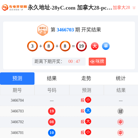
永久地址-28yC.com 加拿大28-pc预测|28在线预测咪牌查询|加拿大PC在线预测|加拿大PC结果查询_专注研究_加拿大PC28_官方!
加拿大28
第
3466703
期 开奖结果
+
+
=
3
8
8
19
大
单
距离下期开奖：
00
:
47
咪牌
预测
结果
走势
统计
期号
号码
预测
结果
小
3466704
---
殺
---
双
大
19
3466703
殺
错
单
大
08
3466702
殺
中
单
小
10
3466701
殺
中