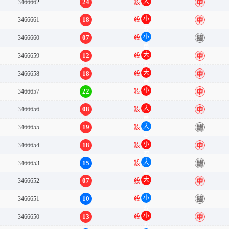
大
24
3466662
殺
中
单
小
18
3466661
殺
中
双
小
07
3466660
殺
错
单
大
12
3466659
殺
中
双
大
18
3466658
殺
中
单
小
22
3466657
殺
中
单
大
08
3466656
殺
中
单
大
19
3466655
殺
错
单
小
18
3466654
殺
中
双
大
15
3466653
殺
错
单
大
07
3466652
殺
中
单
小
10
3466651
殺
错
双
小
13
3466650
殺
中
双