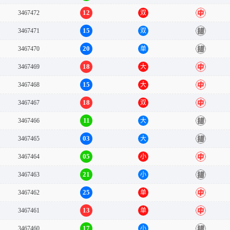
12
3467472
双
中
15
3467471
双
错
20
3467470
单
错
18
3467469
大
中
15
3467468
大
中
18
3467467
双
中
11
3467466
大
错
03
3467465
大
错
05
3467464
小
中
21
3467463
小
错
25
3467462
单
中
13
3467461
单
中
17
3467460
小
错