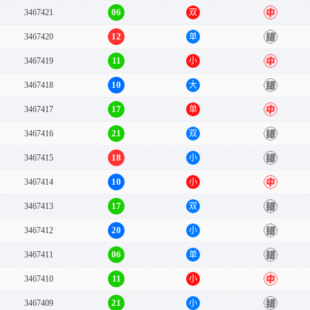
06
3467421
双
中
12
3467420
单
错
11
3467419
小
中
10
3467418
大
错
17
3467417
单
中
21
3467416
双
错
18
3467415
小
错
10
3467414
小
中
17
3467413
双
错
20
3467412
小
错
06
3467411
单
错
11
3467410
小
中
21
3467409
小
错