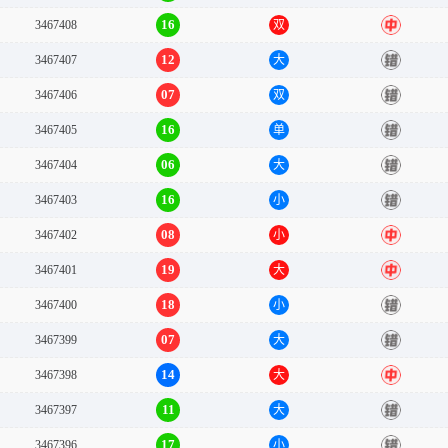
16
3467408
双
中
12
3467407
大
错
07
3467406
双
错
16
3467405
单
错
06
3467404
大
错
16
3467403
小
错
08
3467402
小
中
19
3467401
大
中
18
3467400
小
错
07
3467399
大
错
14
3467398
大
中
11
3467397
大
错
17
3467396
小
错