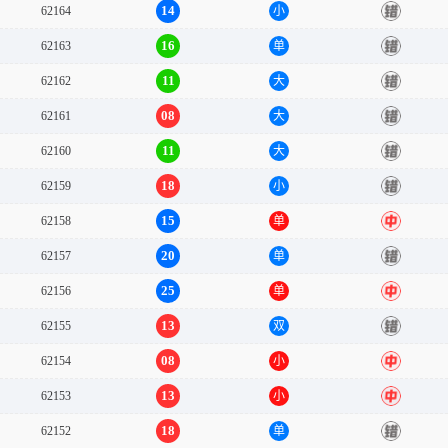
14
62164
小
错
16
62163
单
错
11
62162
大
错
08
62161
大
错
11
62160
大
错
18
62159
小
错
15
62158
单
中
20
62157
单
错
25
62156
单
中
13
62155
双
错
08
62154
小
中
13
62153
小
中
18
62152
单
错