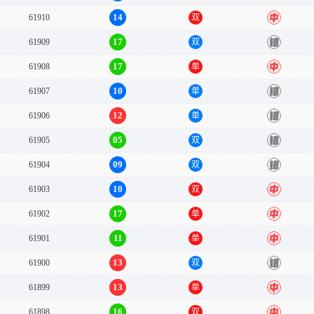
14
61910
双
中
17
61909
双
错
17
61908
单
中
10
61907
单
错
12
61906
单
错
05
61905
双
错
09
61904
双
错
10
61903
双
中
17
61902
单
中
11
61901
单
中
13
61900
双
错
13
61899
单
中
16
61898
双
中