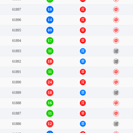
10
61897
双
中
14
61896
双
中
09
61895
单
中
17
61894
单
中
11
61893
双
错
18
61892
单
错
11
61891
单
中
24
61890
双
中
18
61889
单
错
16
61888
双
中
11
61887
单
中
12
61886
单
错