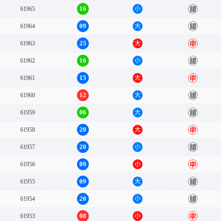
16
61965
小
错
09
61964
大
错
25
61963
大
中
16
61962
小
错
15
61961
大
中
12
61960
大
错
06
61959
大
错
20
61958
大
中
20
61957
小
错
09
61956
小
中
09
61955
大
错
20
61954
小
错
08
61953
小
中