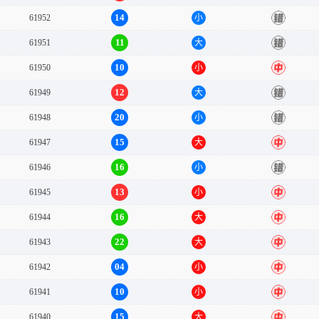
14
61952
小
错
11
61951
大
错
10
61950
小
中
12
61949
大
错
20
61948
小
错
15
61947
大
中
16
61946
小
错
13
61945
小
中
16
61944
大
中
22
61943
大
中
04
61942
小
中
10
61941
小
中
15
61940
大
中