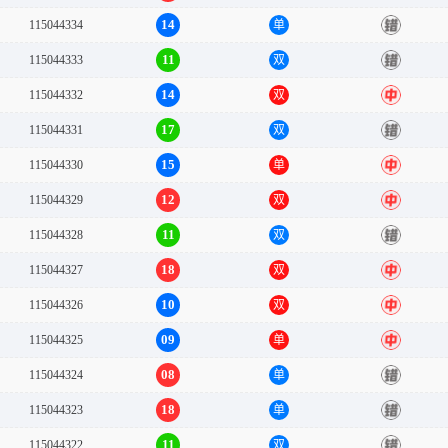
14
115044334
单
错
11
115044333
双
错
14
115044332
双
中
17
115044331
双
错
15
115044330
单
中
12
115044329
双
中
11
115044328
双
错
18
115044327
双
中
10
115044326
双
中
09
115044325
单
中
08
115044324
单
错
18
115044323
单
错
11
115044322
双
错