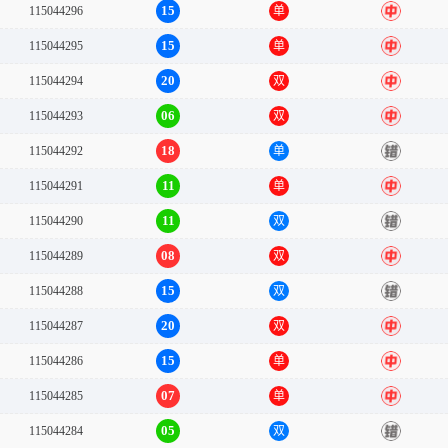
15
115044296
单
中
15
115044295
单
中
20
115044294
双
中
06
115044293
双
中
18
115044292
单
错
11
115044291
单
中
11
115044290
双
错
08
115044289
双
中
15
115044288
双
错
20
115044287
双
中
15
115044286
单
中
07
115044285
单
中
05
115044284
双
错