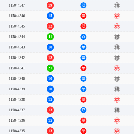
19
115044347
双
错
15
115044346
单
中
12
115044345
双
中
11
115044344
双
错
10
115044343
单
错
12
115044342
单
错
21
115044341
单
中
10
115044340
单
错
10
115044339
单
错
15
115044338
单
中
13
115044337
双
错
15
115044336
单
中
13
115044335
单
中