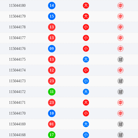
14
115044180
大
中
15
115044179
大
中
13
115044178
小
中
13
115044177
小
中
09
115044176
小
中
13
115044175
大
错
12
115044174
小
中
23
115044173
小
错
11
115044172
大
错
23
115044171
大
中
10
115044170
小
中
01
115044169
大
错
17
115044168
小
错