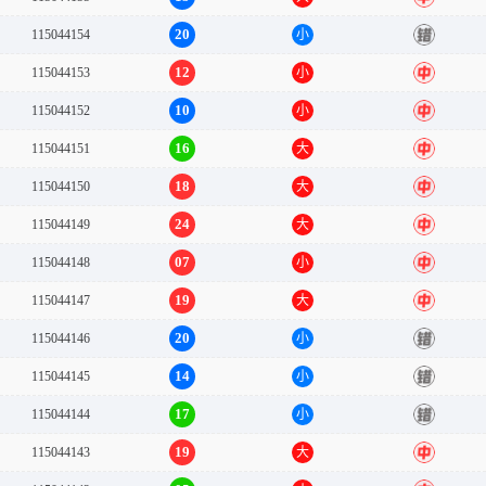
20
115044154
小
错
12
115044153
小
中
10
115044152
小
中
16
115044151
大
中
18
115044150
大
中
24
115044149
大
中
07
115044148
小
中
19
115044147
大
中
20
115044146
小
错
14
115044145
小
错
17
115044144
小
错
19
115044143
大
中