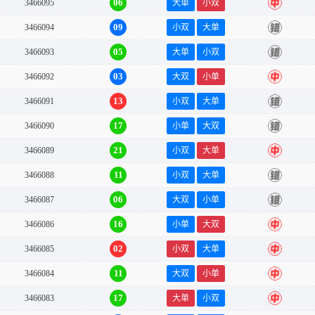
06
3466095
大单
小双
中
09
3466094
小双
大单
错
05
3466093
大单
小双
错
03
3466092
大双
小单
中
13
3466091
小双
大单
错
17
3466090
小单
大双
错
21
3466089
小双
大单
中
11
3466088
小双
大单
错
06
3466087
大双
小单
错
16
3466086
小单
大双
中
02
3466085
小双
大单
中
11
3466084
大双
小单
中
17
3466083
大单
小双
中