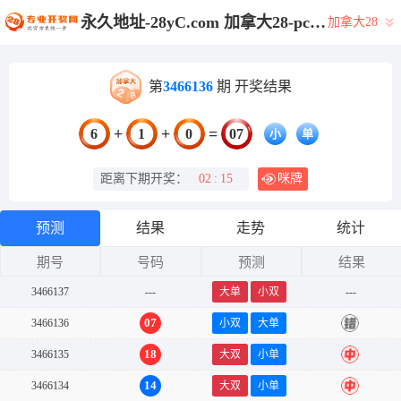
永久地址-28yC.com 加拿大28-pc预测|28在线预测咪牌查询|加拿大PC在线预测|加拿大PC结果查询_专注研究_加拿大PC28_官方!
加拿大28
第
3466136
期 开奖结果
+
+
=
6
1
0
07
小
单
距离下期开奖：
02
:
15
咪牌
预测
结果
走势
统计
期号
号码
预测
结果
3466137
---
大单
小双
---
07
3466136
小双
大单
错
18
3466135
大双
小单
中
14
3466134
大双
小单
中