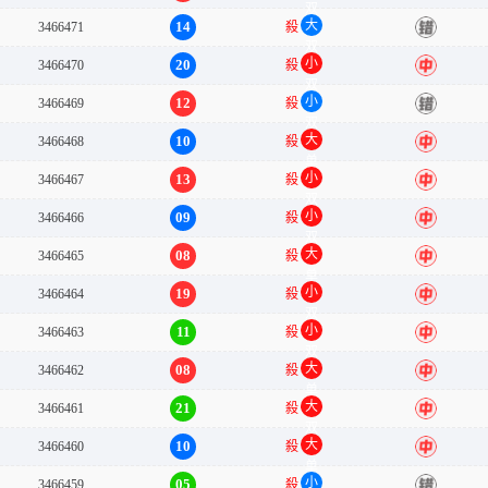
双
大
14
3466471
殺
错
双
小
20
3466470
殺
中
双
小
12
3466469
殺
错
双
大
10
3466468
殺
中
单
小
13
3466467
殺
中
双
小
09
3466466
殺
中
双
大
08
3466465
殺
中
单
小
19
3466464
殺
中
双
小
11
3466463
殺
中
双
大
08
3466462
殺
中
单
大
21
3466461
殺
中
双
大
10
3466460
殺
中
单
小
05
3466459
殺
错