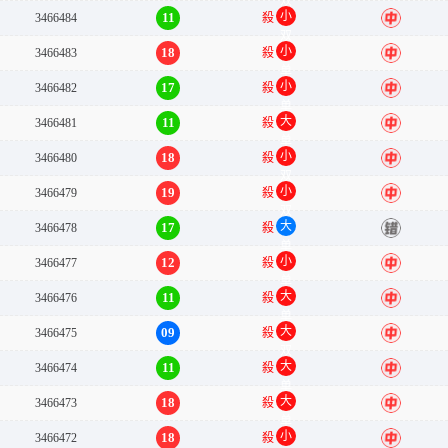
双
小
11
3466484
殺
中
双
小
18
3466483
殺
中
单
小
17
3466482
殺
中
单
大
11
3466481
殺
中
单
小
18
3466480
殺
中
双
小
19
3466479
殺
中
双
大
17
3466478
殺
错
单
小
12
3466477
殺
中
单
大
11
3466476
殺
中
单
大
09
3466475
殺
中
双
大
11
3466474
殺
中
单
大
18
3466473
殺
中
单
小
18
3466472
殺
中