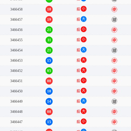
单
小
18
3466458
殺
中
单
大
19
3466457
殺
错
单
小
21
3466456
殺
中
双
小
11
3466455
殺
中
双
大
21
3466454
殺
错
单
大
15
3466453
殺
中
双
大
05
3466452
殺
中
单
小
08
3466451
殺
中
单
大
10
3466450
殺
中
双
大
14
3466449
殺
错
双
大
08
3466448
殺
中
单
小
15
3466447
殺
中
双