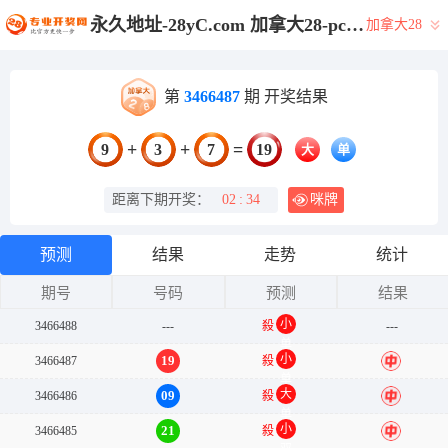
永久地址-28yC.com 加拿大28-pc预测|28在线预测咪牌查询|加拿大PC在线预测|加拿大PC结果查询_专注研究_加拿大PC28_官方!
加拿大28
第
3466487
期 开奖结果
+
+
=
9
3
7
19
大
单
距离下期开奖：
02
:
34
咪牌
预测
结果
走势
统计
期号
号码
预测
结果
小
3466488
---
殺
---
单
小
19
3466487
殺
中
单
大
09
3466486
殺
中
单
小
21
3466485
殺
中