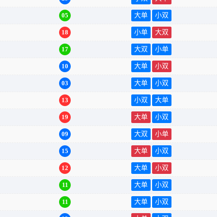
05
大单
小双
18
小单
大双
17
大双
小单
10
大单
小双
03
大单
小双
13
小双
大单
19
大单
小双
09
大双
小单
15
大单
小双
12
大单
小双
11
大单
小双
11
大单
小双