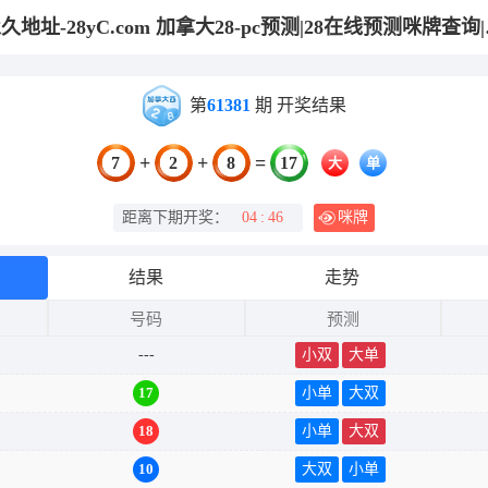
永久地址-28yC.
第
61381
期 开奖结果
+
+
=
7
2
8
17
大
单
距离下期开奖：
04
:
35
咪牌
结果
走势
号码
预测
---
小双
大单
17
小单
大双
18
小单
大双
10
大双
小单