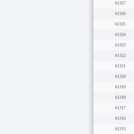
61327
61326
61325
61324
61323
61322
61321
61320
61319
61318
61317
61316
61315