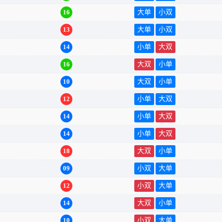
16
大单
小双
13
大单
小双
14
小单
大双
16
大双
小单
10
大双
小单
12
小单
大双
14
小单
大双
14
小单
大双
18
大双
小单
09
小双
大单
12
小双
大单
14
大双
小单
10
小双
大单