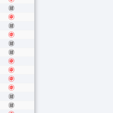
错
中
错
中
错
错
中
中
中
中
错
错