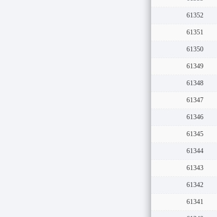
61352
61351
61350
61349
61348
61347
61346
61345
61344
61343
61342
61341