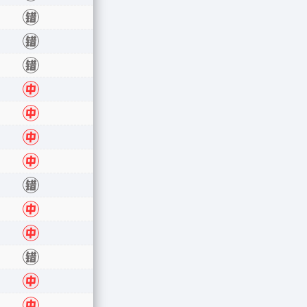
错
错
错
中
中
中
中
错
中
中
错
中
中