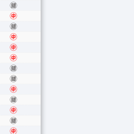
错
中
错
中
中
中
错
错
中
错
中
错
中