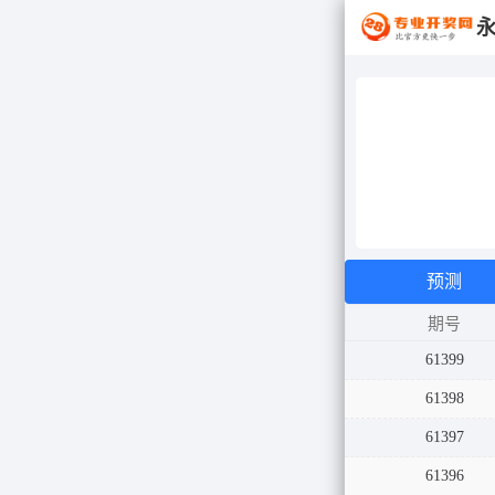
预测
期号
61399
61398
61397
61396