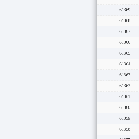
61369
61368
61367
61366
61365
61364
61363
61362
61361
61360
61359
61358