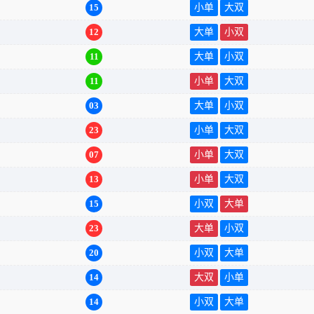
15
小单
大双
12
大单
小双
11
大单
小双
11
小单
大双
03
大单
小双
23
小单
大双
07
小单
大双
13
小单
大双
15
小双
大单
23
大单
小双
20
小双
大单
14
大双
小单
14
小双
大单