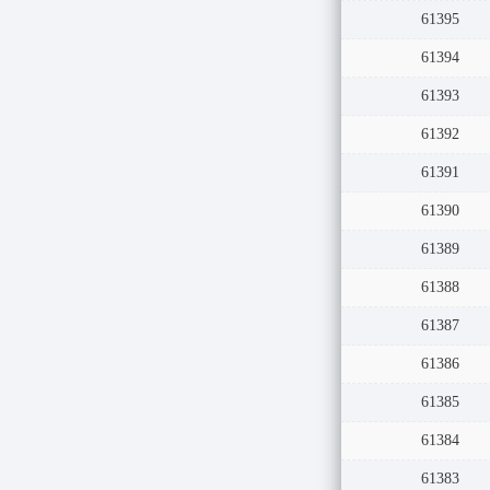
61395
61394
61393
61392
61391
61390
61389
61388
61387
61386
61385
61384
61383