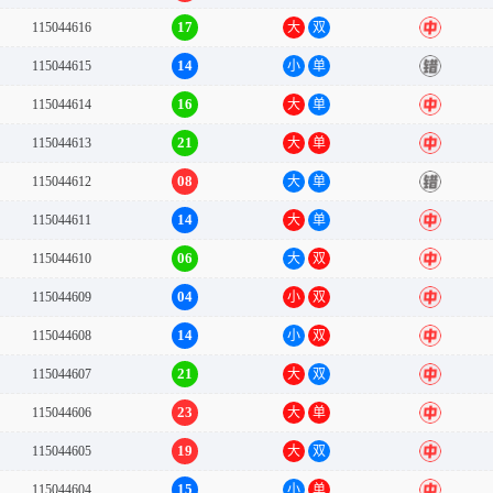
17
115044616
大
双
中
14
115044615
小
单
错
16
115044614
大
单
中
21
115044613
大
单
中
08
115044612
大
单
错
14
115044611
大
单
中
06
115044610
大
双
中
04
115044609
小
双
中
14
115044608
小
双
中
21
115044607
大
双
中
23
115044606
大
单
中
19
115044605
大
双
中
15
115044604
小
单
中