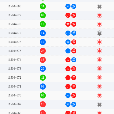
11
115044680
大
双
错
06
115044679
小
双
中
16
115044678
大
双
中
14
115044677
小
单
错
10
115044676
大
双
中
23
115044675
小
单
中
18
115044674
大
单
中
20
115044673
大
双
中
11
115044672
小
单
中
09
115044671
小
单
中
06
115044670
大
双
中
13
115044669
大
双
错
13
115044668
小
单
中