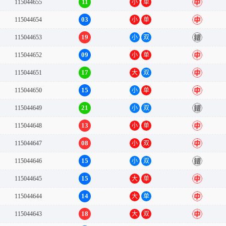
11
115044655
小
单
中
03
115044654
小
单
中
19
115044653
小
双
错
09
115044652
小
单
中
17
115044651
大
双
中
15
115044650
小
单
中
21
115044649
小
双
错
13
115044648
小
单
中
08
115044647
小
双
中
15
115044646
小
双
错
15
115044645
大
单
中
14
115044644
大
单
中
18
115044643
大
双
中