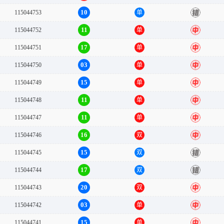
10
115044753
单
错
11
115044752
单
中
17
115044751
单
中
03
115044750
单
中
15
115044749
单
中
11
115044748
单
中
11
115044747
单
中
16
115044746
双
中
15
115044745
双
错
17
115044744
双
错
20
115044743
双
中
03
115044742
单
中
15
115044741
单
中