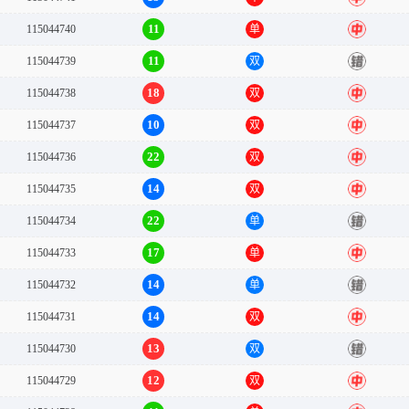
11
115044740
单
中
11
115044739
双
错
18
115044738
双
中
10
115044737
双
中
22
115044736
双
中
14
115044735
双
中
22
115044734
单
错
17
115044733
单
中
14
115044732
单
错
14
115044731
双
中
13
115044730
双
错
12
115044729
双
中