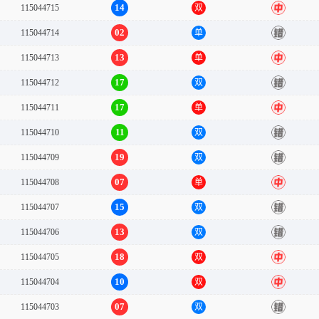
14
115044715
双
中
02
115044714
单
错
13
115044713
单
中
17
115044712
双
错
17
115044711
单
中
11
115044710
双
错
19
115044709
双
错
07
115044708
单
中
15
115044707
双
错
13
115044706
双
错
18
115044705
双
中
10
115044704
双
中
07
115044703
双
错