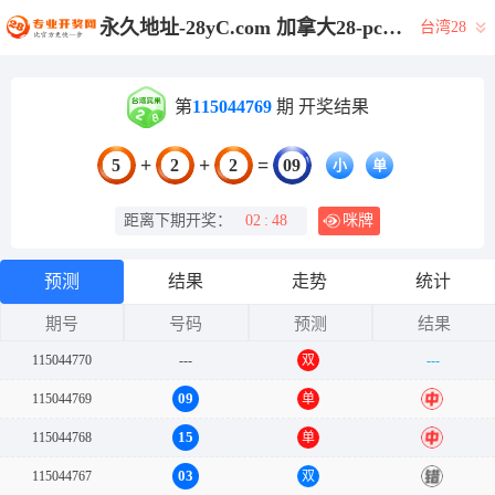
永久地址-28yC.com 加拿大28-pc预测|28在线预测咪牌查询|加拿大PC在线预测|加拿大PC结果查询_专注研究_加拿大PC28_官方!
台湾28
第
115044769
期 开奖结果
+
+
=
5
2
2
09
小
单
距离下期开奖：
02
:
48
咪牌
预测
结果
走势
统计
期号
号码
预测
结果
115044770
---
双
---
09
115044769
单
中
15
115044768
单
中
03
115044767
双
错