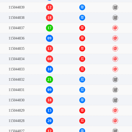
12
115044839
单
错
18
115044838
单
错
17
115044837
单
中
09
115044836
单
中
13
115044835
单
中
08
115044834
双
中
10
115044833
双
中
21
115044832
双
错
09
115044831
双
错
18
115044830
单
错
15
115044829
单
中
20
115044828
双
中
12
115044827
单
错